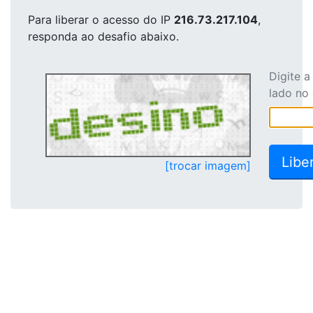
Para liberar o acesso
do IP
216.73.217.104
,
responda ao desafio abaixo.
Digite 
lado no
[trocar imagem]