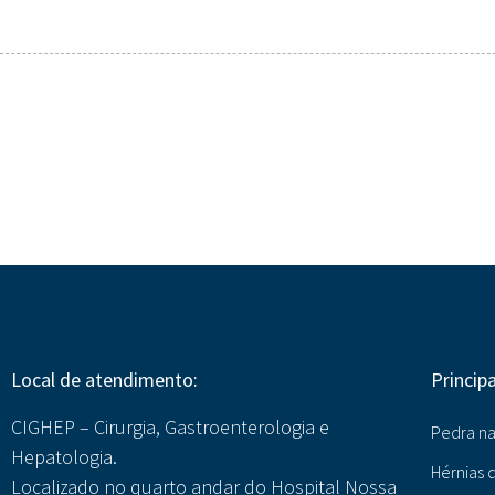
Local de atendimento:
Princip
CIGHEP – Cirurgia, Gastroenterologia e
Pedra na
Hepatologia.
Hérnias 
Localizado no quarto andar do Hospital Nossa