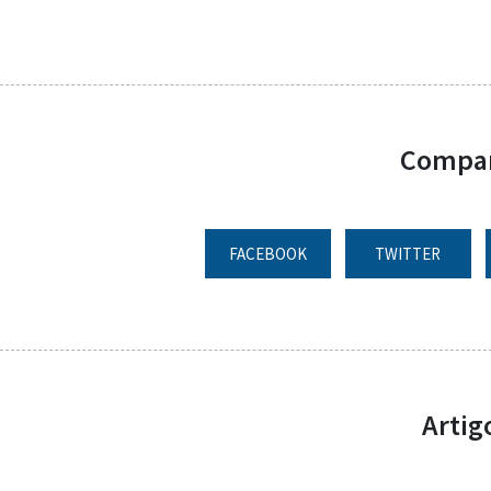
Compart
FACEBOOK
TWITTER
Artig