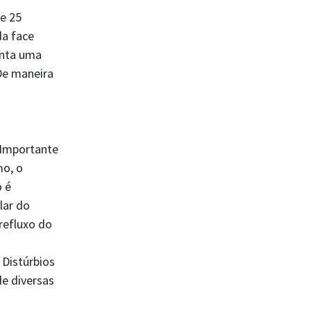
de 25
da face
enta uma
 De maneira
 Importante
mo, o
o é
lar do
refluxo do
 Distúrbios
e diversas