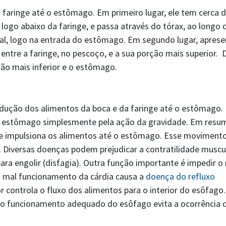
 faringe até o estômago. Em primeiro lugar, ele tem cerca 
logo abaixo da faringe, e passa através do tórax, ao longo 
nal, logo na entrada do estômago. Em segundo lugar, apres
 entre a faringe, no pescoço, e a sua porção mais superior.
rção mais inferior e o estômago.
ndução dos alimentos da boca e da faringe até o estômago.
 o estômago simplesmente pela ação da gravidade. Em resu
de impulsiona os alimentos até o estômago. Esse moviment
 Diversas doenças podem prejudicar a contratilidade muscu
ara engolir (disfagia). Outra função importante é impedir o 
 O mal funcionamento da cárdia causa a
doença do refluxo
or controla o fluxo dos alimentos para o interior do esôfago.
 o funcionamento adequado do esôfago evita a ocorrência d