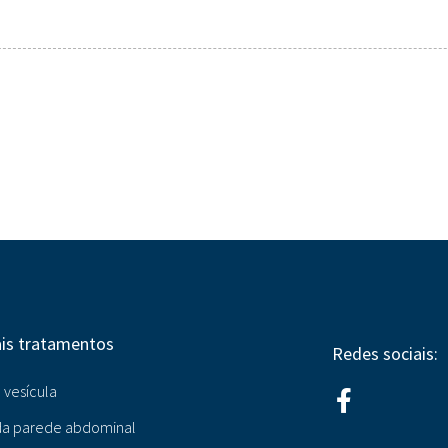
ais tratamentos
Redes sociais:
 vesícula
da parede abdominal