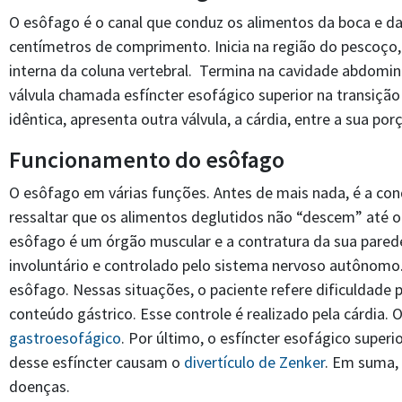
O esôfago é o canal que conduz os alimentos da boca e da
centímetros de comprimento. Inicia na região do pescoço, 
interna da coluna vertebral. Termina na cavidade abdomi
válvula chamada esfíncter esofágico superior na transição
idêntica, apresenta outra válvula, a cárdia, entre a sua po
Funcionamento do esôfago
O esôfago em várias funções. Antes de mais nada, é a co
ressaltar que os alimentos deglutidos não “descem” até
esôfago é um órgão muscular e a contratura da sua pare
involuntário e controlado pelo sistema nervoso autônomo.
esôfago. Nessas situações, o paciente refere dificuldade p
conteúdo gástrico. Esse controle é realizado pela cárdia.
gastroesofágico
. Por último, o esfíncter esofágico superi
desse esfíncter causam o
divertículo de Zenker
. Em suma,
doenças.