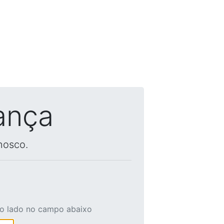
ança
nosco.
ao lado no campo abaixo