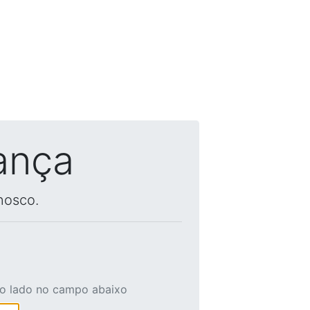
ança
nosco.
ao lado no campo abaixo